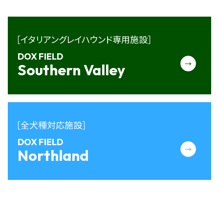
［イタリアングレイハウンド専用施設］
DOX FIELD
→
Southern Valley
［全犬種対応施設］
DOX FIELD
→
Northland